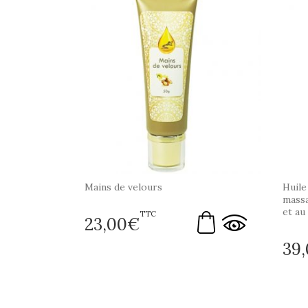
Mains de velours
Huile
massa
et au
TTC
23,00
€
39