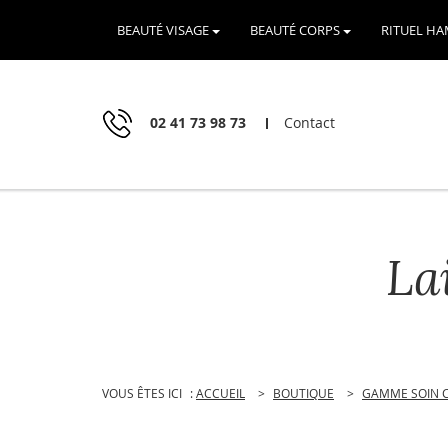
Passer
Menu principal
Aller au texte
Aller au menu
au
BEAUTÉ VISAGE
BEAUTÉ CORPS
RITUEL H
contenu
02 41 73 98 73
Contact
La
VOUS ÊTES ICI
:
ACCUEIL
>
BOUTIQUE
>
GAMME SOIN 