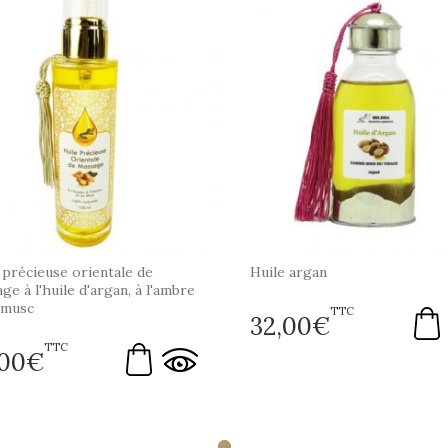
 précieuse orientale de
Huile argan
ge à l'huile d'argan, à l'ambre
 musc
TTC
32,00
€
TTC
,00
€