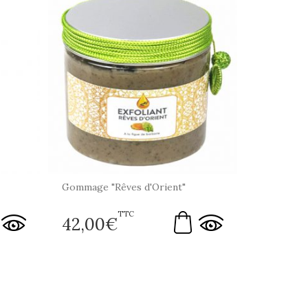
Gommage "Rêves d'Orient"
TTC
42,00
€