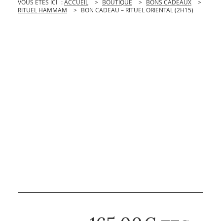
VOUS ÊTES ICI
:
ACCUEIL
>
BOUTIQUE
>
BONS CADEAUX
>
RITUEL HAMMAM
>
BON CADEAU – RITUEL ORIENTAL (2H15)
ENVOYER À UN AMI
IMPRIMER
PARTAGE
PART
PARTAGER
SU
FACEBOO
PINTE