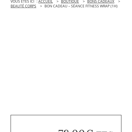
VOUS ÊTES ICI
:
ACCUEIL
>
BOUTIQUE
>
BONS CADEAUX
>
BEAUTÉ CORPS
>
BON CADEAU – SÉANCE FITNESS WRAP (1H)
ENVOYER À UN AMI
IMPRIMER
PARTAGE
PART
PARTAGER
SU
FACEBOO
PINTE