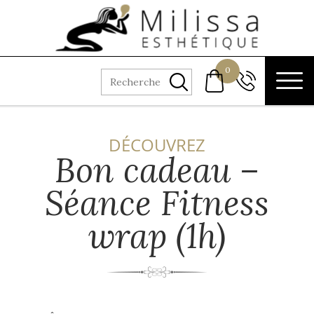
Aller au texte
Aller au menu
Passer
Menu principal
0
au
Recherche
02 41 73 98
contenu
73
DÉCOUVREZ
Bon cadeau –
Séance Fitness
wrap (1h)