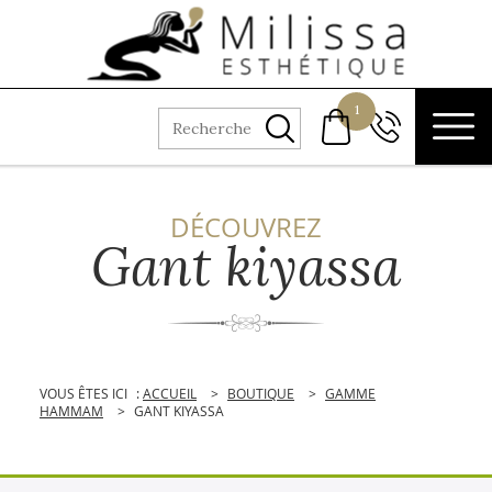
Aller au texte
Aller au menu
Passer
Menu principal
1
au
Recherche
02 41 73 98
contenu
73
DÉCOUVREZ
Gant kiyassa
VOUS ÊTES ICI
:
ACCUEIL
>
BOUTIQUE
>
GAMME
HAMMAM
>
GANT KIYASSA