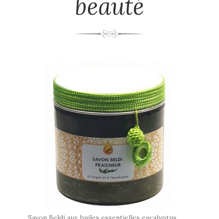
beauté
Savon Beldi aux huiles essentielles eucalyptus