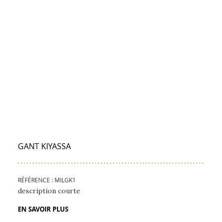
ENVOYER À UN AMI
IMPRIMER
PARTAGE
PART
PARTAGER
SU
FACEBOO
PINTE
GANT KIYASSA
RÉFÉRENCE : MILGK1
description courte
EN SAVOIR PLUS