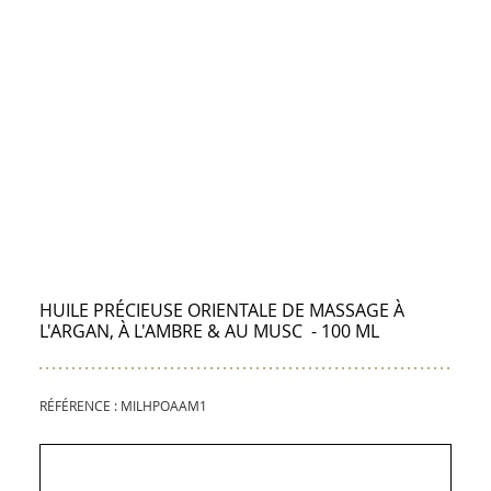
ENVOYER À UN AMI
IMPRIMER
PARTAGE
PART
PARTAGER
SU
FACEBOO
PINTE
HUILE PRÉCIEUSE ORIENTALE DE MASSAGE À
L'ARGAN, À L'AMBRE & AU MUSC - 100 ML
RÉFÉRENCE : MILHPOAAM1