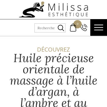
Aller au texte
Aller au menu
Passer
Menu principal
0
au
Recherche
02 41 73 98
contenu
73
DÉCOUVREZ
Huile précieuse
orientale de
massage à l’huile
d’argan, à
l’ambre et au