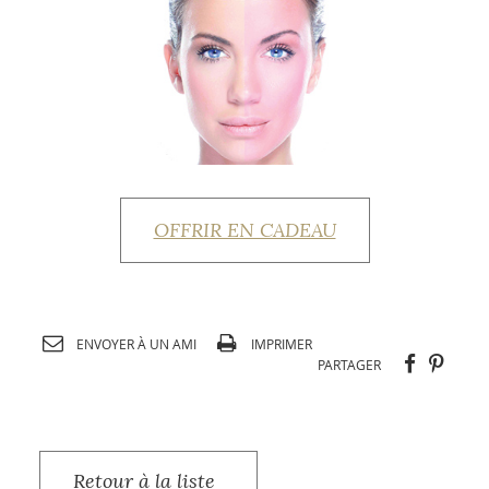
OFFRIR EN CADEAU
ENVOYER À UN AMI
IMPRIMER
PARTAGE
PART
PARTAGER
SU
FACEBOO
PINTE
Retour à la liste